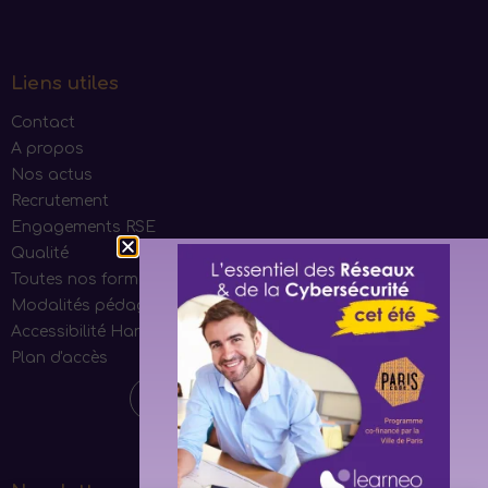
Liens utiles
Contact
A propos
Nos actus
Recrutement
Engagements RSE
Qualité
Toutes nos formations
Modalités pédagogiques
Accessibilité Handicap
Plan d'accès