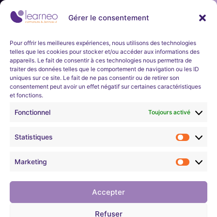
Newsletter
Gérer le consentement
Ne manquez aucune actualité de la part de Learneo
Formations et Services et Learneo académie. Inscrivez-
Inscription
vous à notre newsletter mensuelle.
immédiate
Pour offrir les meilleures expériences, nous utilisons des technologies
telles que les cookies pour stocker et/ou accéder aux informations des
et en
appareils. Le fait de consentir à ces technologies nous permettra de
S'inscrire
traiter des données telles que le comportement de navigation ou les ID
uniques sur ce site. Le fait de ne pas consentir ou de retirer son
continu
consentement peut avoir un effet négatif sur certaines caractéristiques
et fonctions.
Nous développons l’expertise professionnelle et soutenons
l’évolution de carrières dans les domaines technologiques
Learneo Académie organise un
programme
Fonctionnel
Toujours activé
informatiques.
d’apprentissage d’une durée d’environ 4
semaines sur les bases des réseaux et de la
Statistiques
cybersécurité.
Mentions légales
Son objectif est de permettre aux demandeurs
Marketing
d’emploi de pouvoir ensuite
intégrer une
Confidentialité
formation métier en cybersécurité
proposée par
Learneo Académie, Entreprise Solidaire ESUS.
Accepter
Règlement intérieur
Entièrement gratuit pour les demandeurs
Refuser