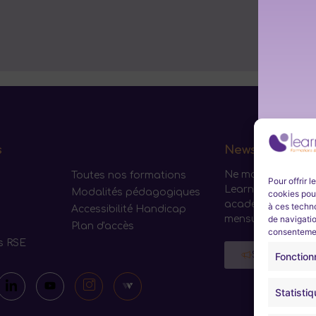
s
Newsletter
Ne manquez aucun
Toutes nos formations
Pour offrir 
Learneo Formation
Modalités pédagogiques
cookies pour
académie. Inscriv
à ces techn
Accessibilité Handicap
mensuelle.
de navigatio
Plan d'accès
consentement
s RSE
S'inscrire
Fonction
Statisti