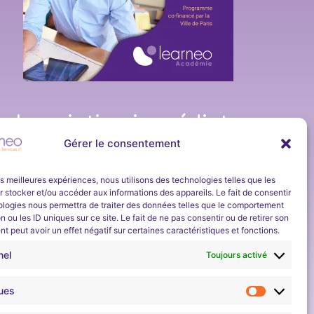
Inscription immédiate
et en continu
Gérer le consentement
Learneo Académie organise un
programme
e actualité de la part de
d’apprentissage d’une durée d’environ 4
les meilleures expériences, nous utilisons des technologies telles que les
s et Services et Learneo
 stocker et/ou accéder aux informations des appareils. Le fait de consentir
semaines sur les bases des réseaux et de la
ez-vous à notre newsletter
ologies nous permettra de traiter des données telles que le comportement
cybersécurité.
n ou les ID uniques sur ce site. Le fait de ne pas consentir ou de retirer son
Son objectif est de permettre aux demandeurs
 peut avoir un effet négatif sur certaines caractéristiques et fonctions.
d’emploi de pouvoir ensuite
intégrer une formation
nel
Toujours activé
métier en cybersécurité
proposée par Learneo
Académie, Entreprise Solidaire ESUS.
ques