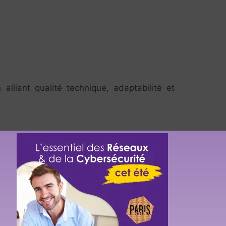
n alliant qualité technique, adaptabilité et
ant un mail à
consulting@learneo.fr