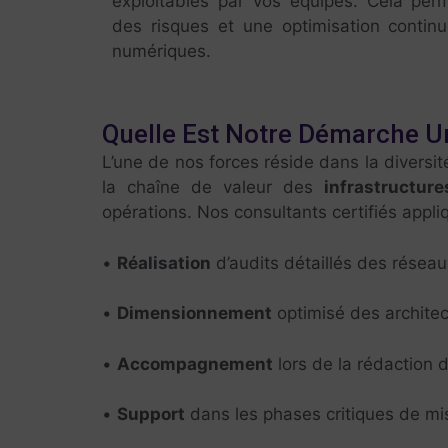
exploitables par vos équipes. Cela perm
des risques et une optimisation conti
numériques.
Quelle Est Notre Démarche Un
L’une de nos forces réside dans la diversi
la chaîne de valeur des
infrastructur
opérations. Nos consultants certifiés appli
•
Réalisation
d’audits détaillés des réseau
•
Dimensionnement
optimisé des architec
•
Accompagnement
lors de la rédaction 
•
Support
dans les phases critiques de mis