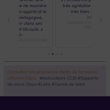
nière
très agréable et qui connaît
il
cié le
très bien son sujet »
Féli
ue,
Julien
Stagiaire ( Formation Cisco
Stagi
ses
CBROPS )
e. »
 CCNA)
Consultez nos prochaines dates de formation
officielle Cisco
. #Instructeurs CCSI #Supports
de cours Cisco #Labs #Centre de tests