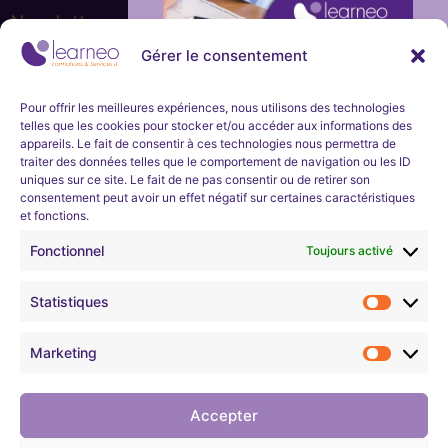
Newsletter
Gérer le consentement
Ne manquez aucune actualité de la part de Learneo
Formations et Services et Learneo académie. Inscrivez-
Inscription
vous à notre newsletter mensuelle.
immédiate
Pour offrir les meilleures expériences, nous utilisons des technologies
telles que les cookies pour stocker et/ou accéder aux informations des
et en
appareils. Le fait de consentir à ces technologies nous permettra de
S'inscrire
traiter des données telles que le comportement de navigation ou les ID
uniques sur ce site. Le fait de ne pas consentir ou de retirer son
continu
consentement peut avoir un effet négatif sur certaines caractéristiques
et fonctions.
Nous développons l’expertise professionnelle et soutenons
l’évolution de carrières dans les domaines technologiques
Learneo Académie organise un
programme
Fonctionnel
Toujours activé
informatiques.
d’apprentissage d’une durée d’environ 4
semaines sur les bases des réseaux et de la
Statistiques
cybersécurité.
Mentions légales
Son objectif est de permettre aux demandeurs
Marketing
d’emploi de pouvoir ensuite
intégrer une
Confidentialité
formation métier en cybersécurité
proposée par
Learneo Académie, Entreprise Solidaire ESUS.
Accepter
Règlement intérieur
Entièrement gratuit pour les demandeurs