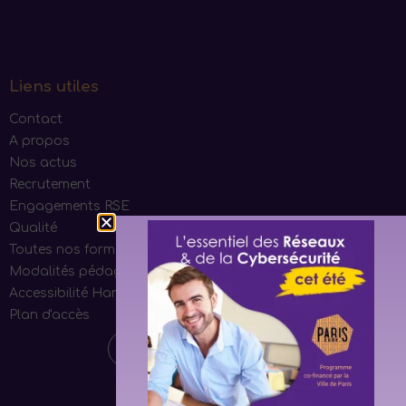
Liens utiles
Contact
A propos
Nos actus
Recrutement
Engagements RSE
Qualité
Toutes nos formations
Modalités pédagogiques
Accessibilité Handicap
Plan d'accès