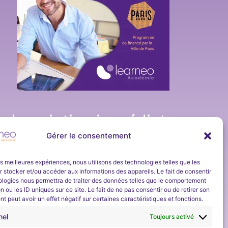
,
Inscription immédiate
et en continu
Gérer le consentement
Learneo Académie organise un
programme
d’apprentissage d’une durée d’environ 4
les meilleures expériences, nous utilisons des technologies telles que les
 stocker et/ou accéder aux informations des appareils. Le fait de consentir
semaines sur les bases des réseaux et de la
ologies nous permettra de traiter des données telles que le comportement
cybersécurité.
n ou les ID uniques sur ce site. Le fait de ne pas consentir ou de retirer son
Son objectif est de permettre aux demandeurs
 peut avoir un effet négatif sur certaines caractéristiques et fonctions.
e actualité de la part de
d’emploi de pouvoir ensuite
intégrer une formation
s et Services et Learneo
nel
Toujours activé
ez-vous à notre newsletter
métier en cybersécurité
proposée par Learneo