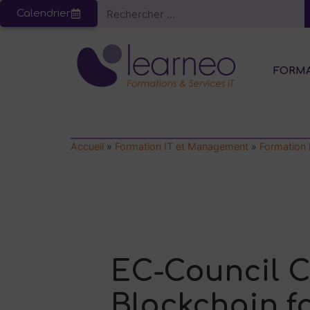
Calendrier
FORM
Accueil
»
Formation IT et Management
»
Formation
EC-Council C
Blockchain f