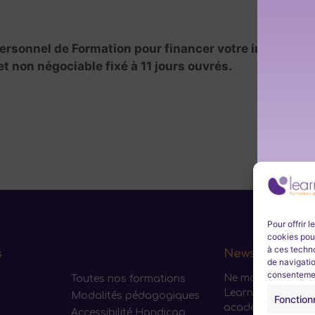
ersonnel de Formation pour financer votre inscription
 non négociable fixé à 11 jours ouvrés.
Pour offrir 
cookies pour
à ces techn
s
Newsletter
de navigatio
consentement
Ne manquez aucun
Toutes nos formations
Learneo Formation
Modalités pédagogiques
Fonction
académie. Inscriv
Accessibilité Handicap