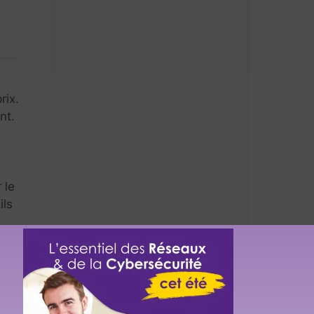
rix.
nt.
 le
ils
n
té