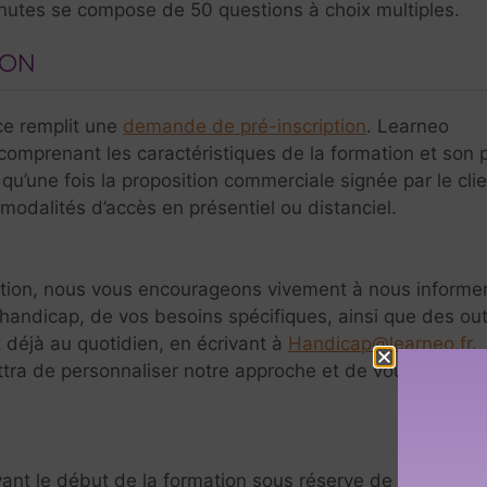
nutes se compose de 50 questions à choix multiples.
ION
ace remplit une
demande de pré-inscription
. Learneo
omprenant les caractéristiques de la formation et son p
u’une fois la proposition commerciale signée par le clie
 modalités d’accès en présentiel ou distanciel.
pation, nous vous encourageons vivement à nous informer
 handicap, de vos besoins spécifiques, ainsi que des out
déjà au quotidien, en écrivant à
Handicap@learneo.fr
.
ra de personnaliser notre approche et de vous offrir u
ant le début de la formation sous réserve de disponibili