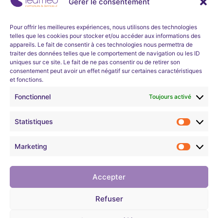
Gérer le consentement
Ne manquez aucune actualité de la part de Learneo
Formations et Services et Learneo académie. Inscrivez-
Inscription
vous à notre newsletter mensuelle.
immédiate
Pour offrir les meilleures expériences, nous utilisons des technologies
telles que les cookies pour stocker et/ou accéder aux informations des
et en
appareils. Le fait de consentir à ces technologies nous permettra de
S'inscrire
traiter des données telles que le comportement de navigation ou les ID
uniques sur ce site. Le fait de ne pas consentir ou de retirer son
continu
consentement peut avoir un effet négatif sur certaines caractéristiques
et fonctions.
Nous développons l’expertise professionnelle et soutenons
l’évolution de carrières dans les domaines technologiques
Learneo Académie organise un
programme
Fonctionnel
Toujours activé
informatiques.
d’apprentissage d’une durée d’environ 4
semaines sur les bases des réseaux et de la
Statistiques
cybersécurité.
Mentions légales
Son objectif est de permettre aux demandeurs
Marketing
d’emploi de pouvoir ensuite
intégrer une
Confidentialité
formation métier en cybersécurité
proposée par
Learneo Académie, Entreprise Solidaire ESUS.
Accepter
Règlement intérieur
Entièrement gratuit pour les demandeurs
Refuser
d’emploi parisiens (ParisCode).