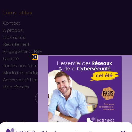
Liens utiles
Contact
A propos
Nos actus
Recrutement
Engagements RSE
Qualité
Toutes nos formations
Modalités pédagogiques
Accessibilité Handicap
Plan d'accès
Newsletter