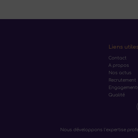
Liens utile
Contact
A propos
Nos actus
Recrutement
Engagement
Qualité
Nous développons l’expertise profe