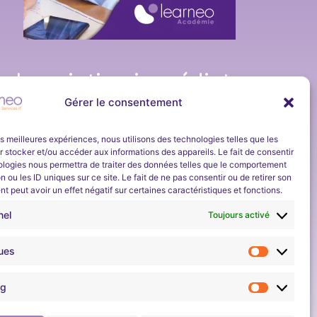
arson Vue pour télécharger le rapport 2025
Inscription immédiate
et en continu
Gérer le consentement
Learneo Académie organise un
programme
e actualité de la part de
d’apprentissage d’une durée d’environ 4
les meilleures expériences, nous utilisons des technologies telles que les
s et Services et Learneo
 stocker et/ou accéder aux informations des appareils. Le fait de consentir
semaines sur les bases des réseaux et de la
ez-vous à notre newsletter
ologies nous permettra de traiter des données telles que le comportement
cybersécurité.
n ou les ID uniques sur ce site. Le fait de ne pas consentir ou de retirer son
Son objectif est de permettre aux demandeurs
 peut avoir un effet négatif sur certaines caractéristiques et fonctions.
d’emploi de pouvoir ensuite
intégrer une formation
nel
Toujours activé
métier en cybersécurité
proposée par Learneo
Académie, Entreprise Solidaire ESUS.
ques
Entièrement gratuit pour les demandeurs d’emploi
ng
parisiens (ParisCode).
aines technologiques informatiques.