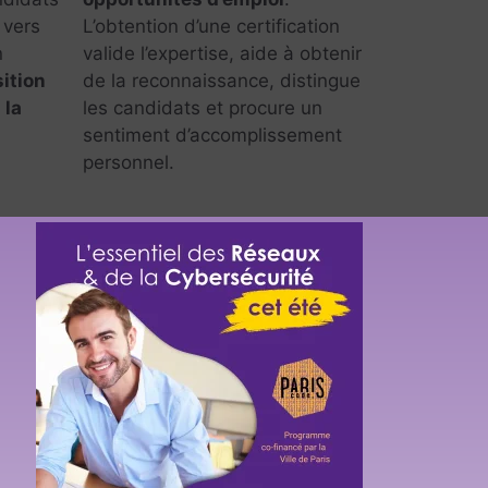
 vers
L’obtention d’une certification
n
valide l’expertise, aide à obtenir
ition
de la reconnaissance, distingue
 la
les candidats et procure un
sentiment d’accomplissement
personnel.
 de leur
»
met
 sur le
es du