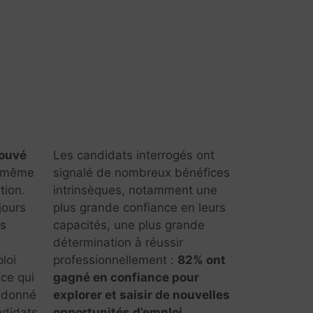
rouvé
Les candidats interrogés ont
 même
signalé de nombreux bénéfices
tion.
intrinsèques, notamment une
jours
plus grande confiance en leurs
es
capacités, une plus grande
détermination à réussir
loi
professionnellement :
82% ont
ce qui
gagné en confiance pour
t donné
explorer et saisir de nouvelles
ndidats
opportunités d’emploi
.