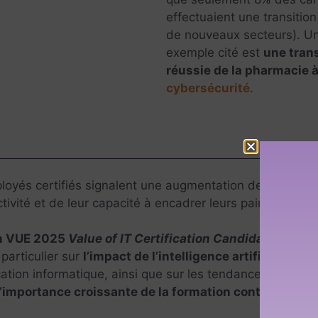
effectuaient une transition
de nouveaux secteurs). U
exemple cité est
une trans
réussie de la pharmacie à
cybersécurité
.
oyés certifiés signalent une augmentation de la qualité
ctivité et de leur capacité à encadrer leurs pairs.
on VUE 2025
Value of IT Certification Candidate Report
particulier sur
l’impact de l’intelligence artificielle
(IA)
cation informatique, ainsi que sur les tendances actuell
l’importance croissante de la formation continue
.