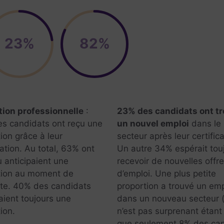
23%
82%
ion professionnelle
:
23% des candidats ont t
s candidats ont reçu une
un nouvel emploi
dans le
ion grâce à leur
secteur après leur certifica
cation. Au total, 63% ont
Un autre 34% espérait tou
u anticipaient une
recevoir de nouvelles offr
ion au moment de
d’emploi. Une plus petite
ête. 40% des candidats
proportion a trouvé un emp
aient toujours une
dans un nouveau secteur (
ion.
n’est pas surprenant étan
que seulement 8% des ca