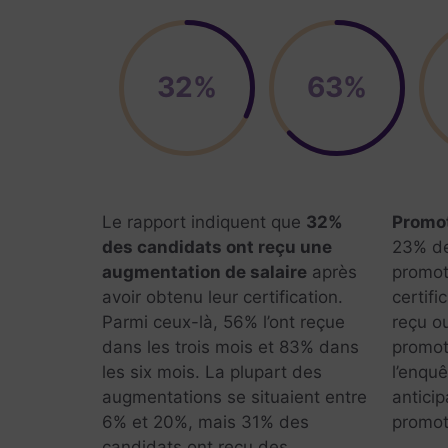
32%
63%
Le rapport indiquent que
32%
Promot
des candidats ont reçu une
23% de
augmentation de salaire
après
promot
avoir obtenu leur certification
.
certifi
Parmi ceux-là,
56% l’ont reçue
reçu o
dans les trois mois
et 83% dans
promot
les six mois
. La plupart des
l’enqu
augmentations se situaient entre
anticip
6% et 20%
, mais
31% des
promot
candidats ont reçu des