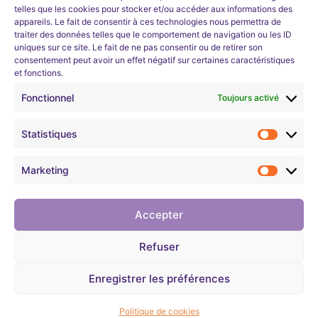
immédiate
telles que les cookies pour stocker et/ou accéder aux informations des
et en
appareils. Le fait de consentir à ces technologies nous permettra de
S'inscrire
traiter des données telles que le comportement de navigation ou les ID
uniques sur ce site. Le fait de ne pas consentir ou de retirer son
continu
consentement peut avoir un effet négatif sur certaines caractéristiques
et fonctions.
Nous développons l’expertise professionnelle et soutenons
l’évolution de carrières dans les domaines technologiques
Learneo Académie organise un
programme
Fonctionnel
Toujours activé
informatiques.
d’apprentissage d’une durée d’environ 4
semaines sur les bases des réseaux et de la
Statistiques
cybersécurité.
Mentions légales
Son objectif est de permettre aux demandeurs
Marketing
d’emploi de pouvoir ensuite
intégrer une
Confidentialité
formation métier en cybersécurité
proposée par
Learneo Académie, Entreprise Solidaire ESUS.
Accepter
Règlement intérieur
Entièrement gratuit pour les demandeurs
Refuser
d’emploi parisiens (ParisCode).
CGV
Enregistrer les préférences
VOIR LE DETAIL ET POSTULER
Politique de cookies
©2026. Learneo tous droits réservés.