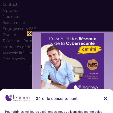
Contact
A propos
Nos actus
Recrutement
Engagements RSE
Qualité
Toutes nos formations
Modalités pédagogiques
Accessibilité Handicap
Plan d'accès
Newsletter
Gérer le consentement
Ne manquez aucune actualité de la part de Learneo
Inscription
Formations et Services et Learneo académie. Inscrivez-
vous à notre newsletter mensuelle.
Pour offrir les meilleures expériences, nous utilisons des technologies