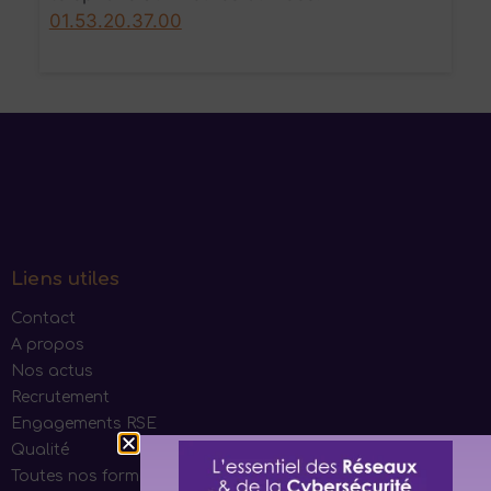
01.53.20.37.00
Liens utiles
Contact
A propos
Nos actus
Recrutement
Engagements RSE
Qualité
Toutes nos formations