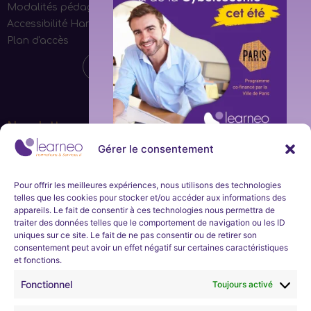
Modalités pédagogiques
Accessibilité Handicap
Plan d'accès
Newsletter
Gérer le consentement
Ne manquez aucune actualité de la part de Learneo
Formations et Services et Learneo académie. Inscrivez-
Inscription
vous à notre newsletter mensuelle.
immédiate
Pour offrir les meilleures expériences, nous utilisons des technologies
telles que les cookies pour stocker et/ou accéder aux informations des
et en
appareils. Le fait de consentir à ces technologies nous permettra de
S'inscrire
traiter des données telles que le comportement de navigation ou les ID
uniques sur ce site. Le fait de ne pas consentir ou de retirer son
continu
consentement peut avoir un effet négatif sur certaines caractéristiques
et fonctions.
Nous développons l’expertise professionnelle et soutenons
l’évolution de carrières dans les domaines technologiques
Learneo Académie organise un
programme
Fonctionnel
Toujours activé
informatiques.
d’apprentissage d’une durée d’environ 4