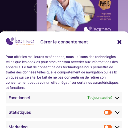
Newsletter
Gérer le consentement
Ne manquez aucune actualité de la part de Learneo
Formations et Services et Learneo académie. Inscrivez-
Inscription
vous à notre newsletter mensuelle.
immédiate
Pour offrir les meilleures expériences, nous utilisons des technologies
telles que les cookies pour stocker et/ou accéder aux informations des
et en
appareils. Le fait de consentir à ces technologies nous permettra de
S'inscrire
traiter des données telles que le comportement de navigation ou les ID
uniques sur ce site. Le fait de ne pas consentir ou de retirer son
continu
consentement peut avoir un effet négatif sur certaines caractéristiques
et fonctions.
Nous développons l’expertise professionnelle et soutenons
l’évolution de carrières dans les domaines technologiques
Learneo Académie organise un
programme
Fonctionnel
Toujours activé
informatiques.
d’apprentissage d’une durée d’environ 4
semaines sur les bases des réseaux et de la
Statistiques
cybersécurité.
Mentions légales
Son objectif est de permettre aux demandeurs
Marketing