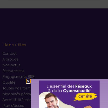
Liens utiles
Contact
A propos
Nos actus
Recrutement
Engagements RSE
Qualité
Toutes nos formations
Modalités pédagogiques
Accessibilité Handicap
Plan d'accès