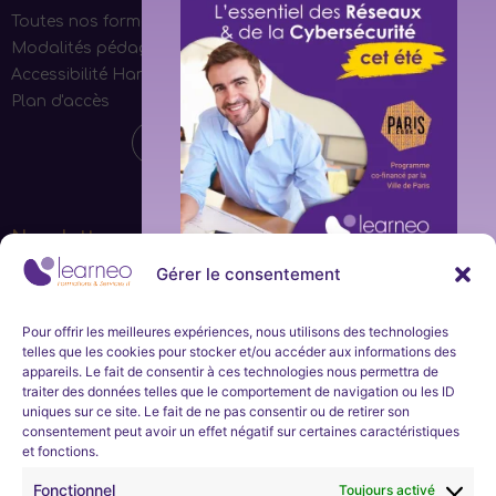
Toutes nos formations
Modalités pédagogiques
Accessibilité Handicap
Plan d'accès
Newsletter
Gérer le consentement
Ne manquez aucune actualité de la part de Learneo
Formations et Services et Learneo académie. Inscrivez-
Inscription
vous à notre newsletter mensuelle.
immédiate
Pour offrir les meilleures expériences, nous utilisons des technologies
telles que les cookies pour stocker et/ou accéder aux informations des
et en
appareils. Le fait de consentir à ces technologies nous permettra de
S'inscrire
traiter des données telles que le comportement de navigation ou les ID
uniques sur ce site. Le fait de ne pas consentir ou de retirer son
continu
consentement peut avoir un effet négatif sur certaines caractéristiques
et fonctions.
Nous développons l’expertise professionnelle et soutenons
l’évolution de carrières dans les domaines technologiques
Learneo Académie organise un
programme
Fonctionnel
Toujours activé