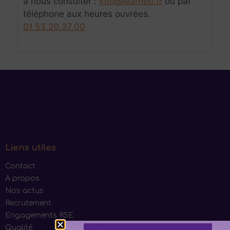
à nous consulter :
info@learneo.fr
ou par
téléphone aux heures ouvrées.
01.53.20.37.00
Liens utiles
Contact
A propos
Nos actus
Recrutement
Engagements RSE
Qualité