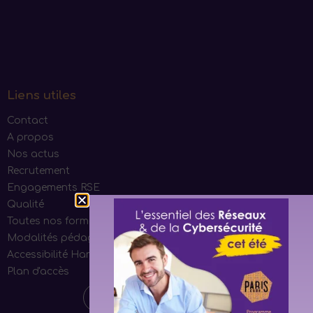
Liens utiles
Contact
A propos
Nos actus
Recrutement
Engagements RSE
Qualité
Toutes nos formations
Modalités pédagogiques
Accessibilité Handicap
Plan d'accès