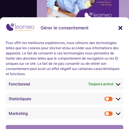
Newsletter
Gérer le consentement
Ne manquez aucune actualité de la part de Learneo
Inscription
Formations et Services et Learneo académie. Inscrivez-
vous à notre newsletter mensuelle.
immédiate
Pour offrir les meilleures expériences, nous utilisons des technologies
telles que les cookies pour stocker et/ou accéder aux informations des
et en
appareils. Le fait de consentir à ces technologies nous permettra de
S'inscrire
traiter des données telles que le comportement de navigation ou les ID
uniques sur ce site. Le fait de ne pas consentir ou de retirer son
continu
consentement peut avoir un effet négatif sur certaines caractéristiques
et fonctions.
Nous développons l’expertise professionnelle et soutenons
l’évolution de carrières dans les domaines technologiques
Learneo Académie organise un
programme
Fonctionnel
Toujours activé
informatiques.
d’apprentissage d’une durée d’environ 4
semaines sur les bases des réseaux et de la
Statistiques
cybersécurité.
Mentions légales
Son objectif est de permettre aux demandeurs
Marketing
d’emploi de pouvoir ensuite
intégrer une
Confidentialité
formation métier en cybersécurité
proposée par
Learneo Académie, Entreprise Solidaire ESUS.