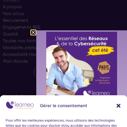
Contact
A propos
Nos actus
Recrutement
Engagements RSE
Qualité
Toutes nos formations
Modalités pédagogiques
Accessibilité Handicap
Plan d'accès
Newsletter
Gérer le consentement
Ne manquez aucune actualité de la part de Learneo
Formations et Services et Learneo académie. Inscrivez-
Inscription
vous à notre newsletter mensuelle.
immédiate
Pour offrir les meilleures expériences, nous utilisons des technologies
telles que les cookies pour stocker et/ou accéder aux informations des