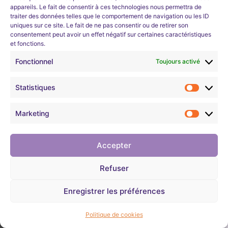
et en
appareils. Le fait de consentir à ces technologies nous permettra de
Créer des groupes de
traiter des données telles que le comportement de navigation ou les ID
machines virtuelles
uniques sur ce site. Le fait de ne pas consentir ou de retirer son
continu
consentement peut avoir un effet négatif sur certaines caractéristiques
identiques
et fonctions.
Learneo Académie organise un
programme
Implémenter la mise à
Fonctionnel
Toujours activé
d’apprentissage d’une durée d’environ 4
l’échelle automatique
semaines sur les bases des réseaux et de la
Statistiques
cybersécurité.
Configurer la mise à l’échelle
Son objectif est de permettre aux demandeurs
automatique
Marketing
d’emploi de pouvoir ensuite
intégrer une
formation métier en cybersécurité
proposée par
Module 23: Configurer des plans
Learneo Académie, Entreprise Solidaire ESUS.
Accepter
Azure App Service
Entièrement gratuit pour les demandeurs
Refuser
d’emploi parisiens (ParisCode).
Implémenter des plans Azure
App Service
Enregistrer les préférences
VOIR LE DETAIL ET POSTULER
Déterminer les tarifs du plan
Politique de cookies
Azure App service