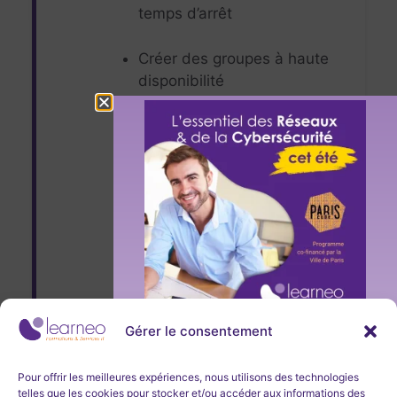
temps d’arrêt
Créer des groupes à haute
disponibilité
Passer en revue les domaines
de mise à jour et les
domaines d’erreur
Passer en revue les zones de
disponibilité
Comparer la mise à l’échelle
verticale et horizontale
Gérer le consentement
Implémenter Azure Virtual
Inscription
Machine Scale Sets
immédiate
Pour offrir les meilleures expériences, nous utilisons des technologies
telles que les cookies pour stocker et/ou accéder aux informations des